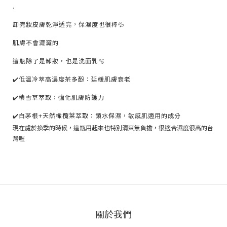
.
卸完妝皮膚乾淨透亮，保濕度也很棒💦
肌膚不會澀澀的
這瓶除了是卸妝，也是洗面乳🫧
✔️低溫冷萃高濃度茶多酚：延緩肌膚衰老
✔️積雪草萃取：強化肌膚防護力
✔️白茅根+天然橄欖葉萃取：鎖水保濕，敏感肌適用的成分
現在處於換季的時候，這瓶用起來也特別清爽無負擔，很適合濕度很高的台
灣喔
關於我們