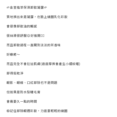
🌱金萱植萃保濕卸妝凝露🌱
質地擠出來是凝露，在臉上繞圈乳化彩妝
會很像卸妝油的觸感
很絲滑很舒服😌好推開👍🏻
而且卸妝過程一直聞到淡淡的茶香味
好療癒～
而且完全不會拉扯肌膚(過度摩擦會產生小細紋喔)
卸得挺乾淨
眼影、眼線、口紅卸除也不是問題
但如果是防水型睫毛膏
會需要久一點的時間
㊙️記住卸除眼週彩妝，力道要輕輕的繞圈