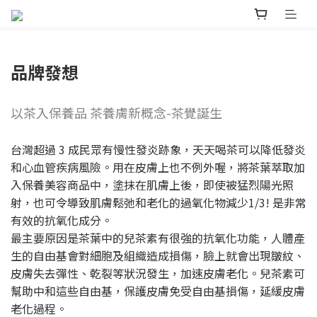
品牌發想
以茶入保養品 茶養膚新概念-茶覺誕生
台灣超過 3 成民眾有慢性發炎跡象，天天喝茶可以降低發炎
和心血管疾病風險。用在皮膚上也不例外喔，將茶葉萃取加
入保養美容商品中，塗抹在肌膚上後，即使被猛烈陽光照
射，也可令導致肌膚鬆弛和老化的過氧化物減少1/3! 是非常
有效的抗氧化成分。
最主要原因是茶葉中的兒茶素有很強的抗氧化功能，人體產
生的自由基會對細胞及組織造成損傷，臉上就會出現皺紋、
皮膚失去彈性、乾裂等狀況發生，加速皮膚老化。兒茶素可
幫助中和這些自由基，保護皮膚免受自由基損傷，延緩皮膚
老化過程。