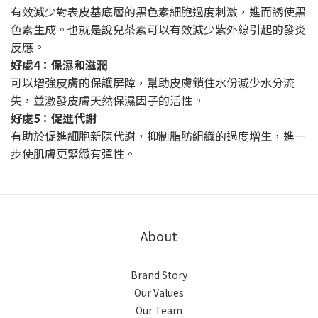
有效減少對表皮基底層的黑色素細胞過度刺激，進而誘使黑
色素生成。也就是說兒茶素可以有效減少紫外線引起的發炎
反應。
好處4：保濕和滋潤
可以增強皮膚的保護屏障，幫助皮膚鎖住水份減少水分流
失，並激發皮膚天然保濕因子的活性。
好處5：促進代謝
有助於促進細胞新陳代謝，抑制脂肪組織的過度增生，進一
步使肌膚更緊緻有彈性。
About
Brand Story
Our Values
Our Team